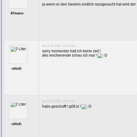
ja wenn er den Gewinn endlich rausgesucht hat wird der 
87manu
Sa 12.02.2005, 16:14 Uhr :
sorry momentan hatt ich keine zeit !
des wochenende schau ich mal !
-sHicE-
Sa 19.02.2005, 18:53 Uhr :
habs geschafft ! g0tt is !
-sHicE-