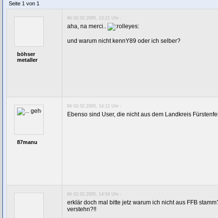
Seite 1 von 1
Mi 02.02.2005, 13:21 Uhr :
aha, na merci..
und warum nicht kennY89 oder ich selber?
böhser
metaller
Mi 02.02.2005, 14:12 Uhr :
Ebenso sind User, die nicht aus dem Landkreis Fürsten
87manu
Mi 02.02.2005, 14:54 Uhr :
erklär doch mal bitte jetz warum ich nicht aus FFB stamm? 
verstehn?!!