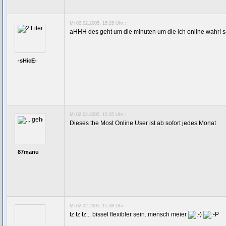
Mi 02.02.2005, 15:25 Uhr :
aHHH des geht um die minuten um die ich online wahr! sa
-sHicE-
Mi 02.02.2005, 15:35 Uhr :
Dieses the Most Online User ist ab sofort jedes Monat
87manu
Mi 02.02.2005, 15:38 Uhr :
tz tz tz... bissel flexibler sein..mensch meier