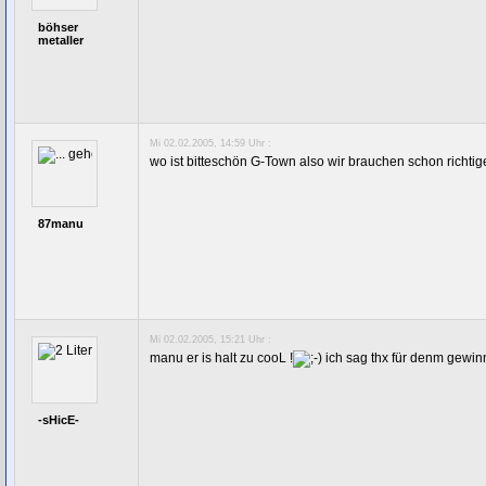
böhser
metaller
Mi 02.02.2005, 14:59 Uhr :
wo ist bitteschön G-Town also wir brauchen schon richt
87manu
Mi 02.02.2005, 15:21 Uhr :
manu er is halt zu cooL !
ich sag thx für denm gewinn
-sHicE-