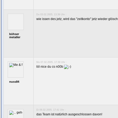
Do 03.02.2005, 13:39 Uhr :
wie issen des jetz, wird das "zeitkonto" jetz wieder glösch
böhser
metaller
Mo 07.02.2005, 17:39 Uhr :
löl nice du cs n00b
nuss84
Di 08.02.2005, 17:41 Uhr :
das Team ist natürlich ausgeschlossen davon!