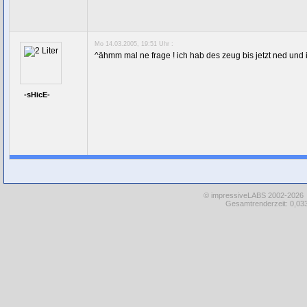
Mo 14.03.2005, 19:51 Uhr :
^ähmm mal ne frage ! ich hab des zeug bis jetzt ned und 
-sHicE-
© impressiveLABS 2002-2026
Gesamtrenderzeit: 0,033