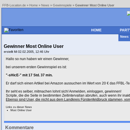
FFB-Location.de
»
Home
»
News
»
Gewinnspiele
»
Gewinner Most Online User
HOME
PART
New
Gewinner Most Online User
erstellt Mi 02.02.2005, 12:46 Uhr
Hallo so nun haben wir einen Gewinner,
bei unserem ersten Gewinnspiel es ist:
"-sHicE-" mit 17 Std. 37 min.
Er darf sich einen Artikel bei Amazon aussuchen im Wert von 20 € das FFBL-T
Ihr seht es selber, mitmachen lohnt sich! Anmelden, einloggen, gewinnen!
Scripte, die die Seite in bestimmten Zeitintervallan abrufen, auch wenn ihr ina
Ebenso sind User, die nicht aus dem Landkreis Fürstenfeldbruck stammen, v
Links zu dieser News
Most Online User
Kommentare