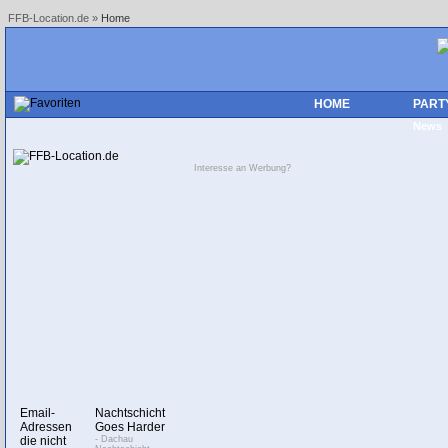
FFB-Location.de
»
Home
HOME
PART
News
Interesse an Werbung?
Email-
Nachtschicht
Adressen
Goes Harder
die nicht
- Dachau