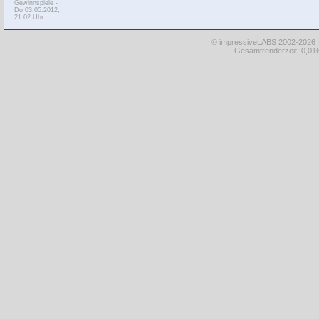
Gewinnspiele
-
Do 03.05.2012,
21:02 Uhr
© impressiveLABS 2002-2026
Gesamtrenderzeit: 0,016