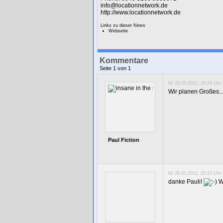
info@locationnetwork.de
http://www.locationnetwork.de
Links zu dieser News
Webseite
Kommentare
Seite 1 von 1
Mi 28.03.2012, 20:24 Uhr 
Wir planen Großes..
Paul Fiction
Mi 28.03.2012, 22:43 Uhr 
danke Pauli!
Wi