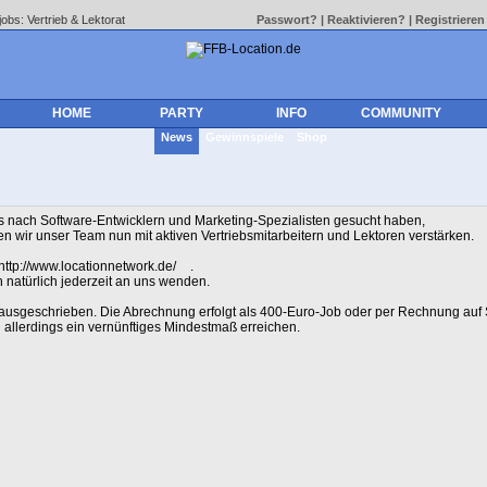
obs: Vertrieb & Lektorat
Passwort?
|
Reaktivieren?
|
Registrieren
HOME
PARTY
INFO
COMMUNITY
News
Gewinnspiele
Shop
s nach Software-Entwicklern und Marketing-Spezialisten gesucht haben,
len wir unser Team nun mit aktiven Vertriebsmitarbeitern und Lektoren verstärken.
http://www.locationnetwork.de/
.
h natürlich jederzeit an uns wenden.
 ausgeschrieben. Die Abrechnung erfolgt als 400-Euro-Job oder per Rechnung auf 
en allerdings ein vernünftiges Mindestmaß erreichen.