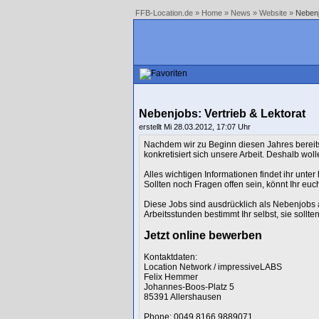
FFB-Location.de
»
Home
»
News
»
Website
»
Nebenj
Nebenjobs: Vertrieb & Lektorat
erstellt Mi 28.03.2012, 17:07 Uhr
Nachdem wir zu Beginn diesen Jahres bereit
konkretisiert sich unsere Arbeit. Deshalb wol
Alles wichtigen Informationen findet ihr unter
Sollten noch Fragen offen sein, könnt Ihr euc
Diese Jobs sind ausdrücklich als Nebenjobs
Arbeitsstunden bestimmt Ihr selbst, sie sollt
Jetzt online bewerben
Kontaktdaten:
Location Network / impressiveLABS
Felix Hemmer
Johannes-Boos-Platz 5
85391 Allershausen
Phone: 0049 8166 9889071