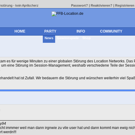
störung - kein Aprilscherz
Passwort?
|
Reaktivieren?
|
Registrieren
HOME
PARTY
INFO
COMMUNITY
News
Gewinnspiele
Shop
kam es für wenige Minuten zu einer globalen Störung des Location Networks. Das Pr
 um eine Störung im Session-Management, weshalb verschiedene Teile der Sessi
.
ehandelt hat ist Zufall. Wir bedauern die Störung und wünschen weiterhin viel Spa
:
sy94
nicht immmer weil man dann irgnwie zu vile user hat und dann kommt man ewig nich
t werdn!!!