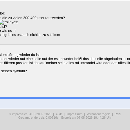
n die zu vielen 300-400 user rauswerfen?
bist?
o wie es ist
ht geht es es auch nicht allzu schlimm
 :
ystemstörung wieder da ist.
mer wieder auf eine seite auf der es entweder heißt das die seite abgelaufen ist o
s öfteren passiert ist das auf meiner seite alles rot umrandet wird oder das alles lila
e selben symtom?
© impressiveLABS 2002-2026 |
AGB
|
Impressum
|
Verhaltensregeln
|
RSS
Gesamtrenderzeit: 0,00716s | Erstellt am 07.08.2026 19:44:26 Uhr