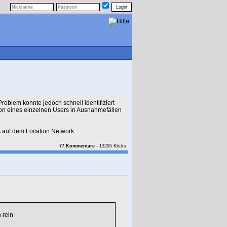
oblem konnte jedoch schnell identifiziert
on eines einzelnen Users in Ausnahmefällen
ß auf dem Location Network.
77 Kommentare
- 13295 Klicks
 rein