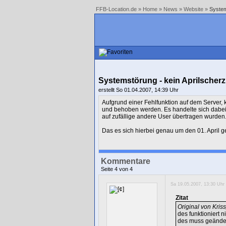
FFB-Location.de
»
Home
»
News
»
Website
»
System
Systemstörung - kein Aprilscherz
erstellt So 01.04.2007, 14:39 Uhr
Aufgrund einer Fehlfunktion auf dem Server, 
und behoben werden. Es handelte sich dabei
auf zufällige andere User übertragen wurden
Das es sich hierbei genau um den 01. April g
Kommentare
Seite 4 von 4
Sa 19.05.2007, 13:30 Uhr 
Zitat
Original von
Kris
des funktioniert 
des muss geänder