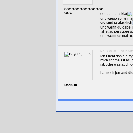
8OOOOOOOOOOOOOO
OOO
genau, ganz klar
und wieso sollte ma
die sind ja glücklich
und wenn du dabei 
fsl ist schon super s
und wenn es mal nic
Mo 10.09.2007, 20:16 Uhr
ich fürcht das die s
mich schmeisst es im
ist, oder was auch de
hat noch jemand di
Dark210